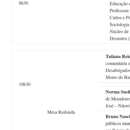
8h30
Educação e
Professora
Carlos e P
Sociologia
Núcleo de 
Desastres
Tatiana Rei
comunitária 
Desabrigados
Morro do Baú
10h30
Norma Sueli
de Moradore
José – Niteró
Mesa Redonda
Bruno Nasc
públicos muni