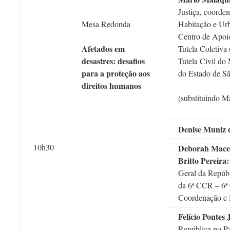
Justiça, coorde
Mesa Redonda
Habitação e Ur
Centro de Apoio
Afetados em
Tutela Coletiva
desastres: desafios
Tutela Civil do 
para a proteção aos
do Estado de S
direitos humanos
(substituindo M
Denise Muniz 
10h30
Deborah Mace
Britto Pereira:
Geral da Repúb
da 6ª CCR – 6ª
Coordenação e
Felício Pontes J
República no Pa