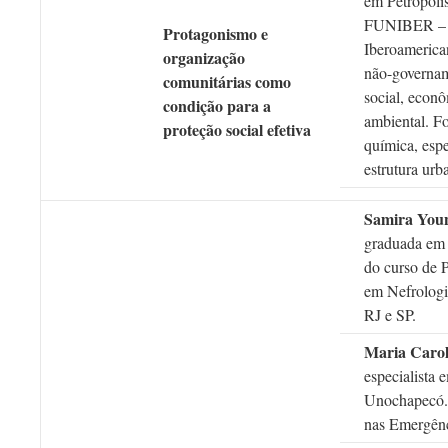
em Petrópolis
FUNIBER – F
Protagonismo e
Iberoamerica
organização
não-governam
comunitárias como
social, econô
condição para a
ambiental. F
proteção social efetiva
química, espe
estrutura urb
Samira You
graduada em 
do curso de
em Nefrologi
RJ e SP.
Maria Carol
especialista 
Unochapecó.
nas Emergên