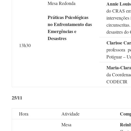
Mesa Redonda
Annie Louis
do CRAS em 
Práticas Psicológicas
intervenções 
no Enfrentamento das
circunscrita
Emergências e
desastres do
Desastres
Clarisse Ca
13h30
professora p
Potiguar – U
Maria-Clar
da Coordenad
CODECIR
25/11
Comp
Hora
Atividade
Reinh
Mesa