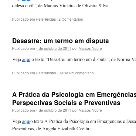
defesa civil”, de Marcus Vinícius de Oliveira Silva.
Publicado em
Referências
|
2 Comentários
Desastre: um termo em disputa
Publicado em
4 de outubro de 2011
por
Marcos Nobre
Veja
aqui
o texto “Desastre: um termo em disputa”, de Norma Va
Publicado em
Referências
|
Deixe um comentário
A Prática da Psicologia em Emergências
Perspectivas Sociais e Preventivas
Publicado em
4 de outubro de 2011
por
Marcos Nobre
Veja
aqui
o texto A Prática da Psicologia em Emergências e Desas
Preventivas, de Angela Elizabeth Coêlho.