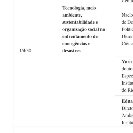
Centr
Tecnologia, meio
ambiente,
Nacio
sustentabilidade e
de Des
organização social no
Polít
enfrentamento de
Desen
emergências e
Ciênc
desastres
15h30
Yara 
douto
Espec
Insti
do Ri
Edua
Diret
Ambie
Insti