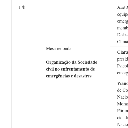
17h
José 
equipe
emerg
membr
Defes
Climá
Mesa redonda
Clar
presi
Organização da Sociedade
Psico
civil no enfrentamento de
emerg
emergências e desastres
Wande
de Co
Nacio
Mora
Fórum
cidad
Nacio