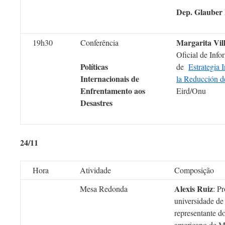
Dep. Glauber
Margarita Vi
19h30
Conferência
Oficial de Inf
Políticas
de
Estrategia 
Internacionais de
la Reducción d
Enfrentamento aos
Eird/Onu
Desastres
24/11
Hora
Atividade
Composição
Alexis Ruiz
Mesa Redonda
: P
universidade d
representante d
americano de M