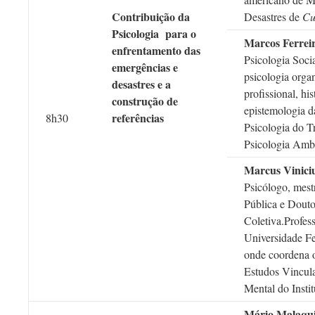
Contribuição da
Desastres de
Cu
Psicologia para o
Marcos Ferrei
enfrentamento das
Psicologia Soci
emergências e
psicologia organ
desastres e a
profissional, his
construção de
epistemologia d
referências
8h30
Psicologia do T
Psicologia Ambi
Marcus Viniciu
Psicólogo, mes
Pública e Dout
Coletiva.Profes
Universidade Fe
onde coordena o
Estudos Vincul
Mental do Instit
Mário Malaqu