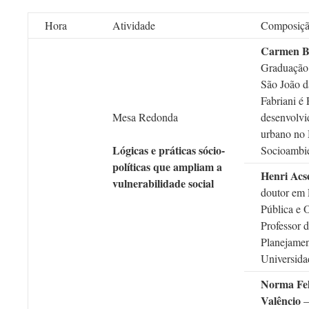
Hora
Atividade
Composiç
Carmen Be
Graduação
São João d
Fabriani é 
Mesa Redonda
desenvolvi
urbano no 
Lógicas e práticas sócio-
Socioambie
políticas que ampliam a
Henri Acs
vulnerabilidade social
doutor em 
Pública e O
Professor d
Planejamen
Universida
Norma Fel
Valêncio
–